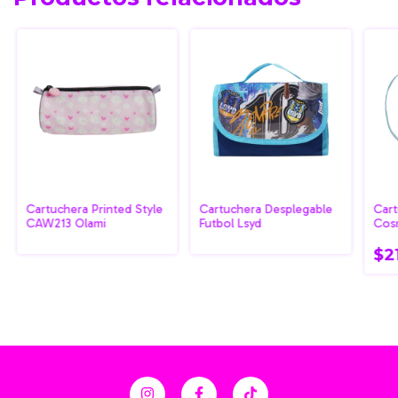
Cartuchera Printed Style
Cartuchera Desplegable
Cart
CAW213 Olami
Futbol Lsyd
Cos
$2