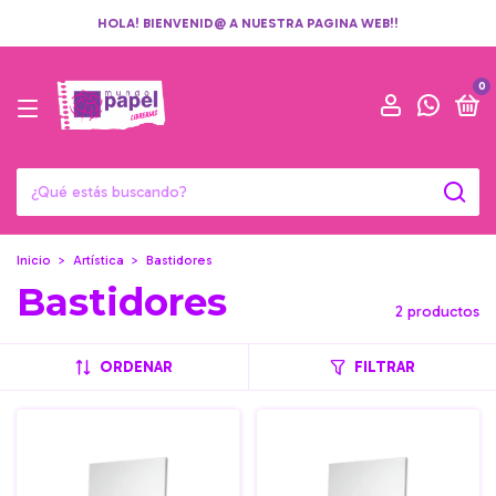
HOLA! BIENVENID@ A NUESTRA PAGINA WEB!!
0
Inicio
>
Artística
>
Bastidores
Bastidores
2 productos
ORDENAR
FILTRAR