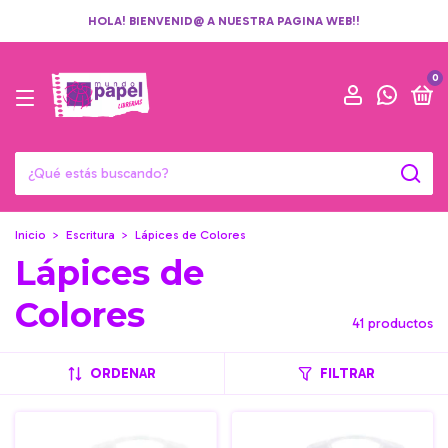
HOLA! BIENVENID@ A NUESTRA PAGINA WEB!!
0
Inicio
>
Escritura
>
Lápices de Colores
Lápices de
Colores
41 productos
ORDENAR
FILTRAR