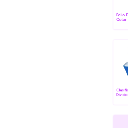
Folio 
Color 
Liggo
Clasif
Divisi