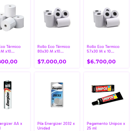
Eco Térmico
Rollo Eco Térmico
Rollo Eco Termico
 M x10
80x30 M x10
57x30 M x 10
des
Unidades
Unidades
800,00
$7.000,00
$6.700,00
nergizer AA x
Pila Energizer 2032 x
Pegamento Unipox x
d
Unidad
25 ml