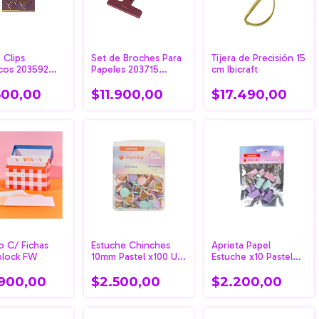
 Clips
Set de Broches Para
Tijera de Precisión 15
cos 203592
Papeles 203715
cm Ibicraft
c FW
Malbec FW
500,00
$11.900,00
$17.490,00
o C/ Fichas
Estuche Chinches
Aprieta Papel
block FW
10mm Pastel x100 U
Estuche x10 Pastel
Skycolor
Skycolor
.900,00
$2.500,00
$2.200,00