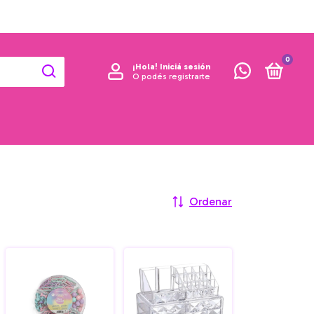
0
¡Hola!
Iniciá sesión
O podés registrarte
Ordenar