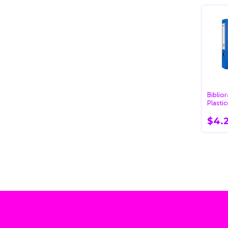
Biblio
Plasti
$4.