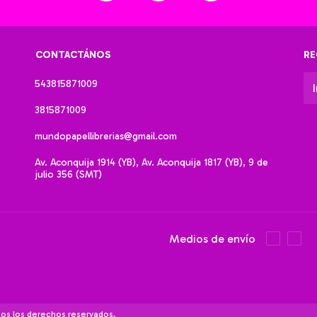
CONTACTÁNOS
RE
543815871009
3815871009
mundopapellibrerias@gmail.com
Av. Aconquija 1914 (YB), Av. Aconquija 1817 (YB), 9 de
julio 356 (SMT)
Medios de envío
dos los derechos reservados.