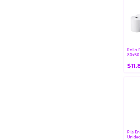
Rollo 
80x50
Unida
$11.
Pila E
Unida