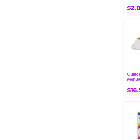
$2.
Guillot
Manua
Olami
$16