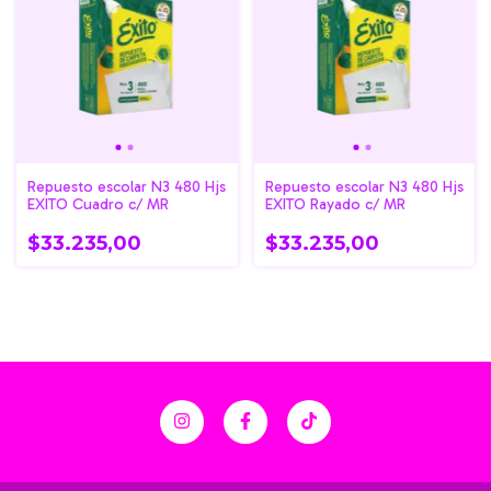
Repuesto escolar N3 480 Hjs
Repuesto escolar N3 480 Hjs
EXITO Cuadro c/ MR
EXITO Rayado c/ MR
$33.235,00
$33.235,00