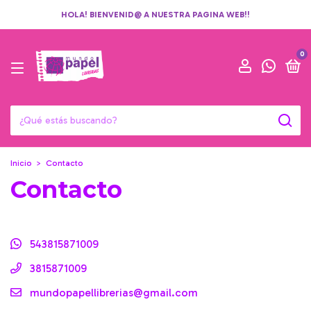
HOLA! BIENVENID@ A NUESTRA PAGINA WEB!!
0
Inicio
>
Contacto
Contacto
543815871009
3815871009
mundopapellibrerias@gmail.com