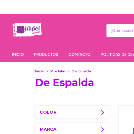
INICIO
PRODUCTOS
CONTACTO
POLÍTICAS DE D
Inicio
>
Mochilas
>
De Espalda
De Espalda
COLOR
MARCA