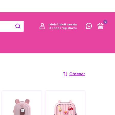
0
¡Hola!
Iniciá sesión
O podés registrarte
Ordenar