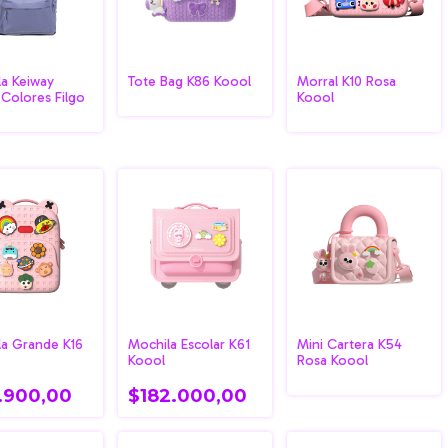
a Keiway
Tote Bag K86 Koool
Morral K10 Rosa
Colores Filgo
Koool
la Grande K16
Mochila Escolar K61
Mini Cartera K54
Koool
Rosa Koool
1.900,00
$182.000,00