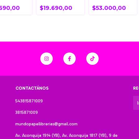
ILGO
034 FILGO
.690,00
$19.690,00
$53.000,00
CONTACTÁNOS
RE
543815871009
3815871009
mundopapellibrerias@gmail.com
Av. Aconquija 1914 (YB), Av. Aconquija 1817 (YB), 9 de