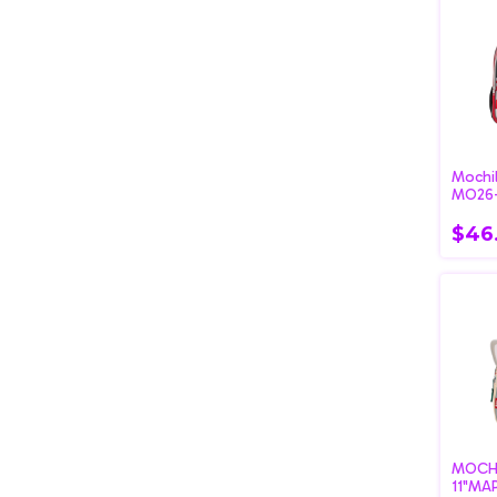
Mochil
MO26-
$46
MOCHI
11"MA