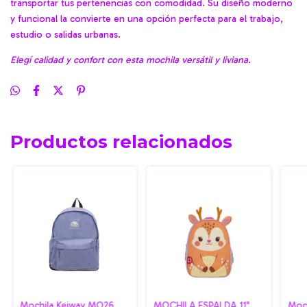
transportar tus pertenencias con comodidad. Su diseño moderno
y funcional la convierte en una opción perfecta para el trabajo,
estudio o salidas urbanas.
Elegí calidad y confort con esta mochila versátil y liviana.
Productos relacionados
Mochila Keiway MO26
MOCHILA ESPALDA 11"
Moc